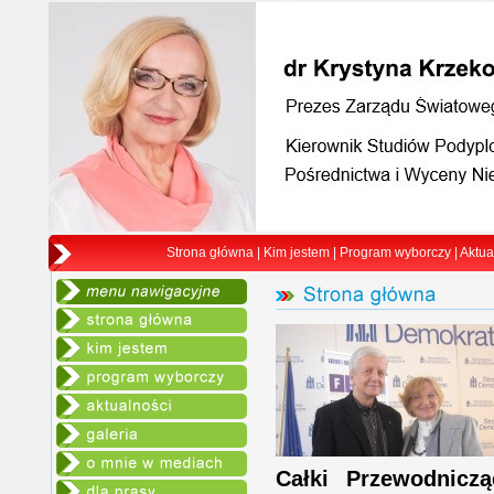
Strona główna
|
Kim jestem
|
Program wyborczy
|
Aktua
Całki Przewodnicz