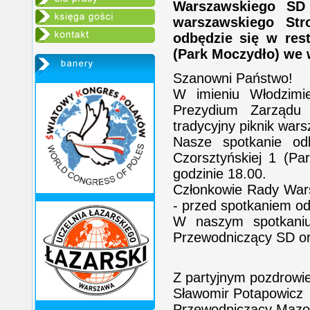
Warszawskiego SD 
warszawskiego Str
odbędzie się w rest
(Park Moczydło) we 
Szanowni Państwo!
W imieniu Włodzimie
Prezydium Zarządu
tradycyjny piknik wa
Nasze spotkanie odb
Czorsztyńskiej 1 (P
godzinie 18.00.
Członkowie Rady Wars
- przed spotkaniem od
W naszym spotkaniu 
Przewodniczący SD ora
Z partyjnym pozdrowi
Sławomir Potapowicz
Przewodniczący Mazow